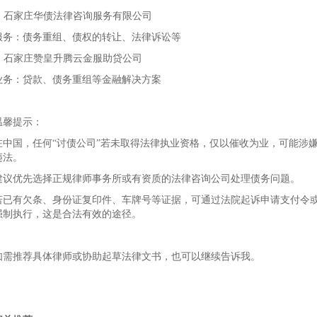
7. 石家庄华债法律咨询服务有限公司
服务：债务重组、债权的转让、法律诉讼等
8. 石家庄赞皇升腾云金服助贷公司
业务：贷款、债务重组等金融解决方案
温馨提示：
在中国，任何“讨债公司”若未取得法律执业资格，仅以催收为业，可能涉
违法。
建议优先选择正规律师事务所或有资质的法律咨询公司处理债务问题。
若已有欠条、身份证复印件、车牌号等证据，可通过法院起诉申请支付令
强制执行，这是合法有效的途径。
如需推荐具体律师或协助起草法律文书，也可以继续告诉我。