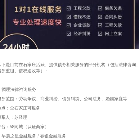
以下是目前在石家庄活跃、提供债务相关服务的部分机构（包括法律咨询
债务重组、债权追收等）：
1. 循理法律咨询服务
服务范围：劳动争议、商业纠纷、债务纠纷、公司法务、婚姻家庭等
地点：全石家庄可服务
联系人：苏经理
平台：58同城（认证商家）
2. 早晨之星金融服务 / 睿银金融服务