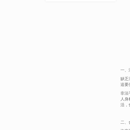
一、
缺乏
追要
非法
人身
活，
二、