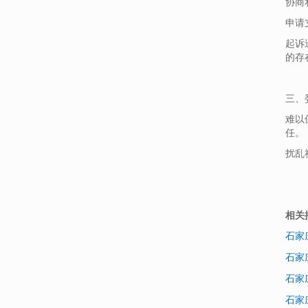
协商
申请
起诉
的存
三、
难以
任。
扰乱
相关
石家
石家
石家
石家