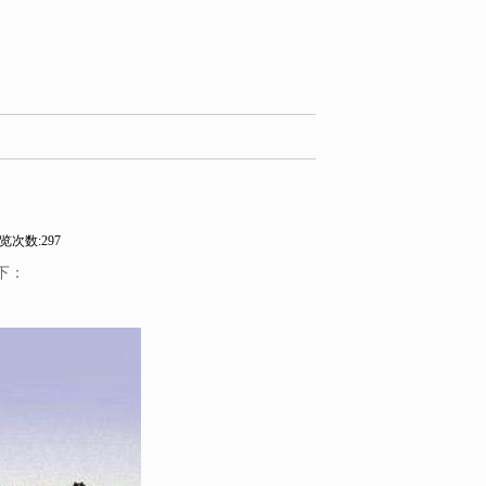
？
览次数:297
下：